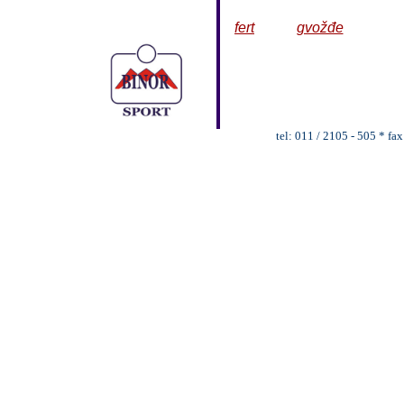
fert
gvožđe
tel: 011 / 2105 - 505 * fa