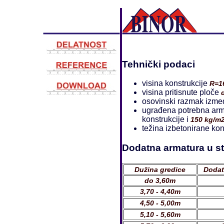
Tehnički podaci
visina konstrukcije
R=1
visina pritisnute ploče
osovinski razmak izme
ugrađena potrebna arm
konstrukcije i
150 kg/m
težina izbetonirane ko
Dodatna armatura u s
Dužina gredice
Dodat
do 3,60m
3,70 - 4,40m
4,50 - 5,00m
5,10 - 5,60m