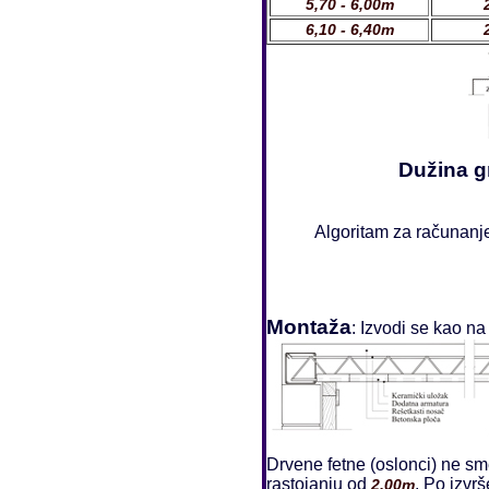
5,70 - 6,00m
6,10 - 6,40m
Dužina g
Algoritam za računan
Montaža
: Izvodi se kao n
Drvene fetne (oslonci) ne sm
rastojanju od
. Po izvr
2,00m