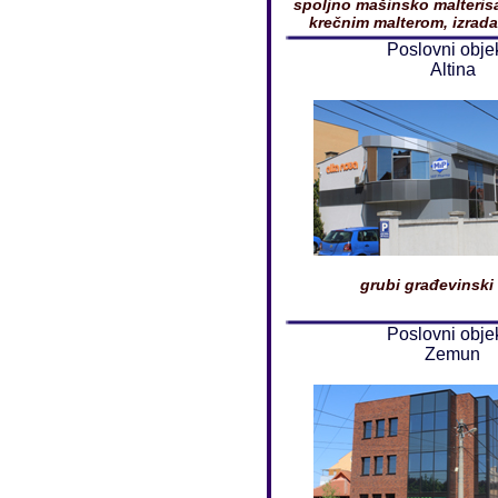
spoljno mašinsko malteris
krečnim malterom, izrada 
Poslovni obje
Altina
grubi građevinski
Poslovni obje
Zemun