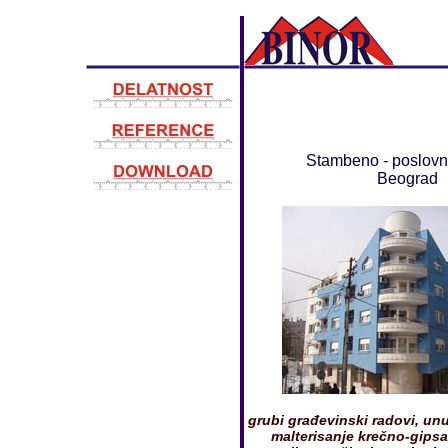
Stambeno - poslovn
Beograd
grubi građevinski radovi, un
malterisanje krečno-gips