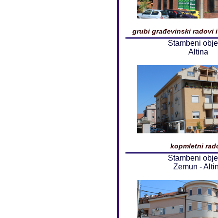
grubi građevinski radovi i
Stambeni obje
Altina
kopmletni rad
Stambeni obje
Zemun - Alti